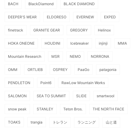
BACH
BlackDiamond
BLACK DIAMOND
DEEPER'S WEAR
ELDORESO
EVERNEW
EXPED
finetrack
GRANITE GEAR
GREGORY
Helinox
HOKA ONEONE
HOUDINI
Icebreaker
injinji
MMA
Mountain Research
MSR
NEMO
NORRONA
OMM
ORTLIEB
OSPREY
PaaGo
patagonia
PENDLETON
Point6
RawLow Mountain Works
SALOMON
SEA TO SUMMIT
SLIDE
smartwool
snow peak
STANLEY
Teton Bros.
THE NORTH FACE
TOAKS
trangia
トレラン
ランニング
山と道