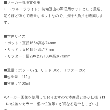
■メーカー説明文引用
UL（ウルトラライト）装備登山の調理用ポットとして最適。
驚くほど薄くて軽量なポットなので、携行の負担を軽減しま
す。
■本体サイズ
・ポット：直径156×高さ74mm
・リッド：直径156×高さ7mm
・リフター：幅29×奥行108×高さ70mm
■重量：ポット 62g、リッド 30g、リフター 20g
■総重量：112g
■容量：1100ml
※メーカー画像を使用しておりますので本商品と多少仕様（ロ
ゴの位置やカラー、柄の位置等）が異なる場合もございま