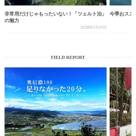
非常用だけじゃもったいない！「ツェルト泊」
今季おススメベ
の魅力
2026年7月31日
FIELD REPORT