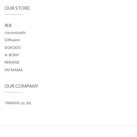
OUR STORE
着楽
cocorozashi
Diffusion
DOKODO
A-BONY
RERAISE
FATMAMA
OUR COMPANY
TAMAYA co.,ltd.