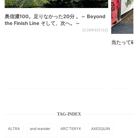
奥信濃100。足りなかった20分 。～ Beyond
the Finish Line そして、次へ。～
2026年6月15日
当たって砕け
TAG-INDEX
ALTRA
and wander
ARC'TERYX
AXESQUIN