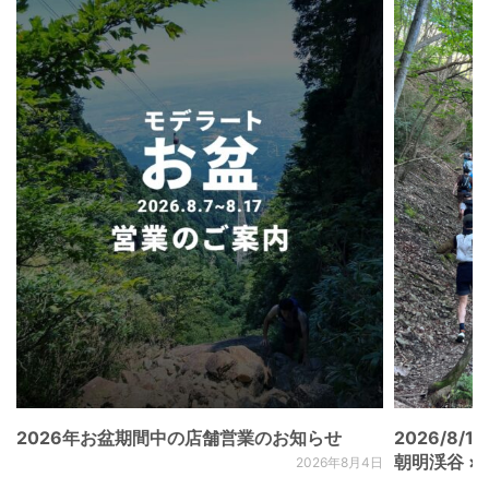
2026年お盆期間中の店舗営業のお知らせ
2026/8/15
朝明渓谷 × N
2026年8月4日