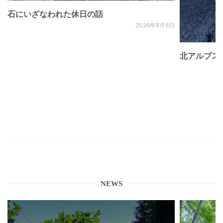
石にいざなわれた休日の話
2026年8月6日
北アルプス
NEWS