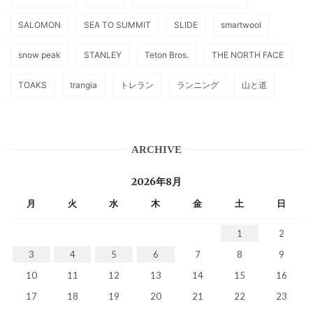
SALOMON
SEA TO SUMMIT
SLIDE
smartwool
snow peak
STANLEY
Teton Bros.
THE NORTH FACE
TOAKS
trangia
トレラン
ランニング
山と道
ARCHIVE
2026年8月
月
火
水
木
金
土
日
1
2
3
4
5
6
7
8
9
10
11
12
13
14
15
16
17
18
19
20
21
22
23