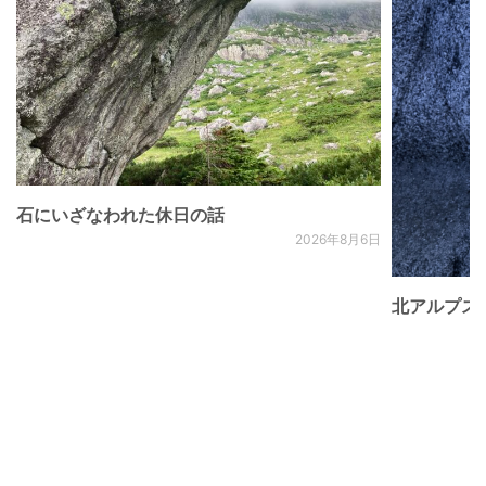
石にいざなわれた休日の話
2026年8月6日
北アルプス