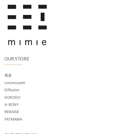
OUR STORE
着楽
cocorozashi
Diffusion
DOKODO
A-BONY
RERAISE
FATMAMA