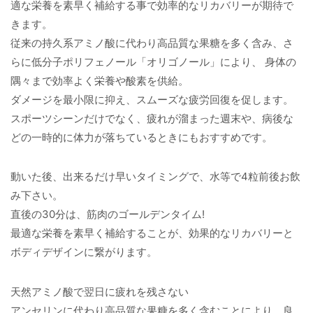
適な栄養を素早く補給する事で効率的なリカバリーが期待で
きます。
従来の持久系アミノ酸に代わり高品質な果糖を多く含み、さ
らに低分子ポリフェノール「オリゴノール」により、 身体の
隅々まで効率よく栄養や酸素を供給。
ダメージを最小限に抑え、スムーズな疲労回復を促します。
スポーツシーンだけでなく、疲れが溜まった週末や、病後な
どの一時的に体力が落ちているときにもおすすめです。
動いた後、出来るだけ早いタイミングで、水等で4粒前後お飲
み下さい。
直後の30分は、筋肉のゴールデンタイム!
最適な栄養を素早く補給することが、効果的なリカバリーと
ボディデザインに繋がります。
天然アミノ酸で翌日に疲れを残さない
アンセリンに代わり高品質な果糖を多く含むことにより、良