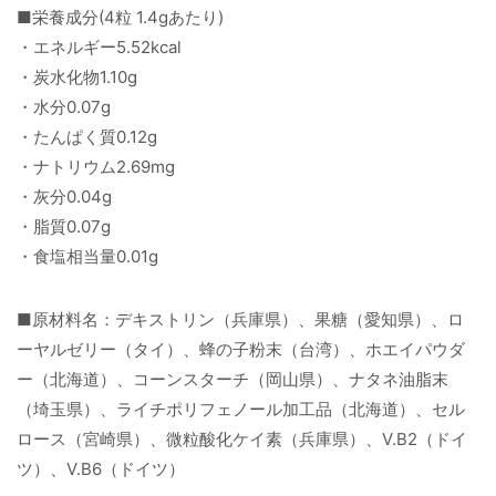
■栄養成分(4粒 1.4gあたり)
・エネルギー5.52kcal
・炭水化物1.10g
・水分0.07g
・たんぱく質0.12g
・ナトリウム2.69mg
・灰分0.04g
・脂質0.07g
・食塩相当量0.01g
■原材料名：デキストリン（兵庫県）、果糖（愛知県）、ロ
ーヤルゼリー（タイ）、蜂の子粉末（台湾）、ホエイパウダ
ー（北海道）、コーンスターチ（岡山県）、ナタネ油脂末
（埼玉県）、ライチポリフェノール加工品（北海道）、セル
ロース（宮崎県）、微粒酸化ケイ素（兵庫県）、V.B2（ドイ
ツ）、V.B6（ドイツ）