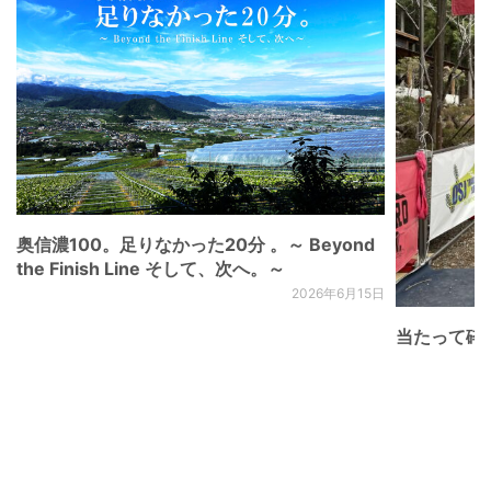
奥信濃100。足りなかった20分 。～ Beyond
the Finish Line そして、次へ。～
2026年6月15日
当たって砕け