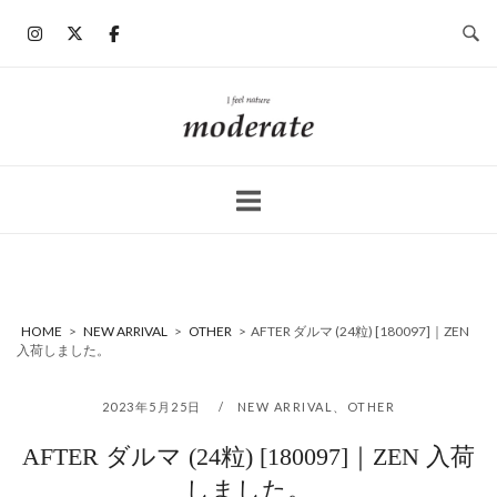
コ
ン
テ
ン
ホ
ツ
ー
へ
ム
ス
キ
ッ
プ
HOME
>
NEW ARRIVAL
>
OTHER
>
AFTER ダルマ (24粒) [180097]｜ZEN
入荷しました。
2023年5月25日
NEW ARRIVAL
、
OTHER
AFTER ダルマ (24粒) [180097]｜ZEN 入荷
しました。