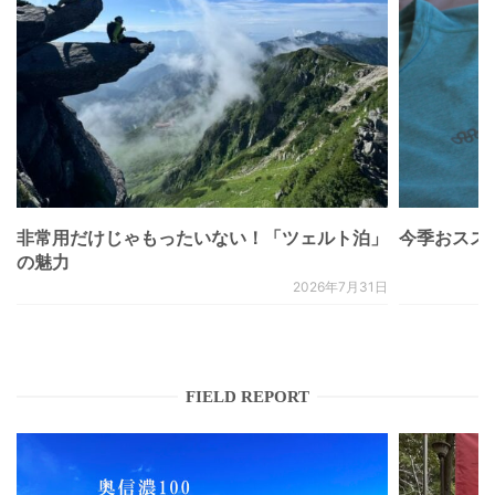
非常用だけじゃもったいない！「ツェルト泊」
今季おススメベ
の魅力
2026年7月31日
FIELD REPORT