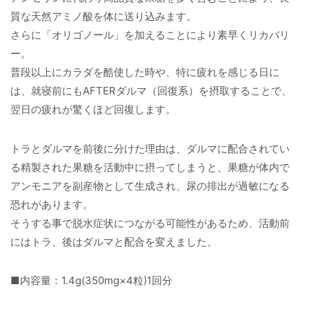
質な天然アミノ酸を体に送り込みます。
さらに「オリゴノール」を加えることにより素早くリカバリ
ー。
普段以上にカラダを酷使した時や、特に疲れを感じる日に
は、就寝前にもAFTERダルマ（回復系）を摂取することで、
翌日の疲れが驚くほど回復します。
トラとダルマを前後に分けた理由は、ダルマに配合されてい
る精製された果糖を活動中に摂ってしまうと、果糖が体内で
アンモニアを副産物として生成され、尿の排出が過敏になる
恐れがあります。
そうする事で脱水症状につながる可能性があるため、活動前
にはトラ、後はダルマと配合を変えました。
■内容量：1.4g(350mg×4粒)1回分