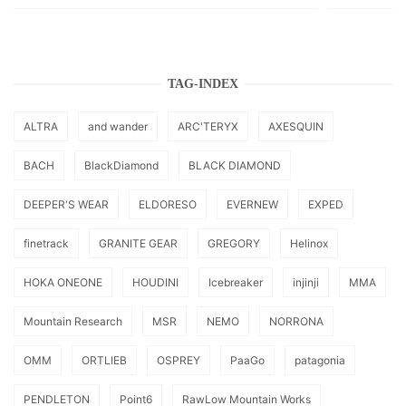
TAG-INDEX
ALTRA
and wander
ARC'TERYX
AXESQUIN
BACH
BlackDiamond
BLACK DIAMOND
DEEPER'S WEAR
ELDORESO
EVERNEW
EXPED
finetrack
GRANITE GEAR
GREGORY
Helinox
HOKA ONEONE
HOUDINI
Icebreaker
injinji
MMA
Mountain Research
MSR
NEMO
NORRONA
OMM
ORTLIEB
OSPREY
PaaGo
patagonia
PENDLETON
Point6
RawLow Mountain Works