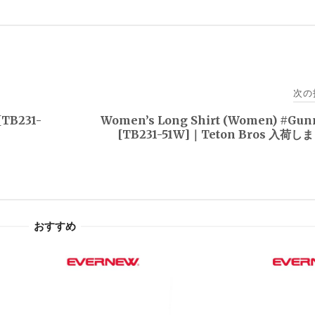
次の
[TB231-
Women’s Long Shirt (Women) #Gun
[TB231-51W]｜Teton Bros 入荷
おすすめ