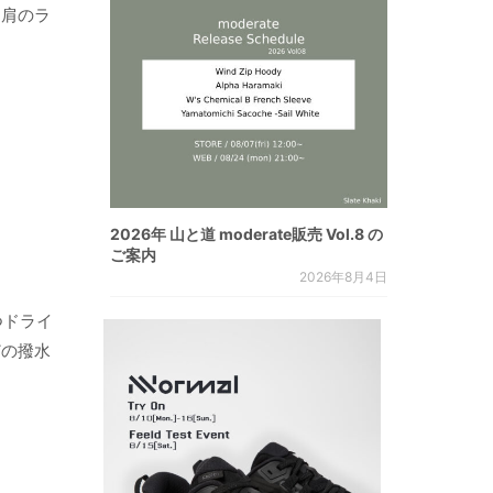
。肩のラ
2026年 山と道 moderate販売 Vol.8 の
ご案内
2026年8月4日
つドライ
どの撥水