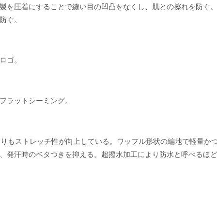
製を圧着にすることで縫い目の凹凸をなくし、肌との擦れを防ぐ
防ぐ。
ロゴ。
フラットシーミング。
前よりもストレッチ性が向上している。ワッフル形状の編地で軽量か
、発汗時のベタつきを抑える。超撥水加工により防水と呼べるほ