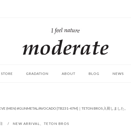
ホ
ー
ム
STORE
GRADATION
ABOUT
BLOG
NEWS
LEEVE (MEN) #GUNMETAL/AVOCADO [TB231-47M]｜TETON BROS 入荷しました。
8日
NEW ARRIVAL
、
TETON BROS