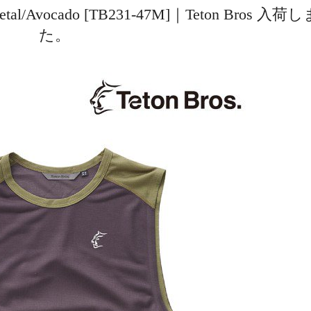
nmetal/Avocado [TB231-47M]｜Teton Bros 入
た。