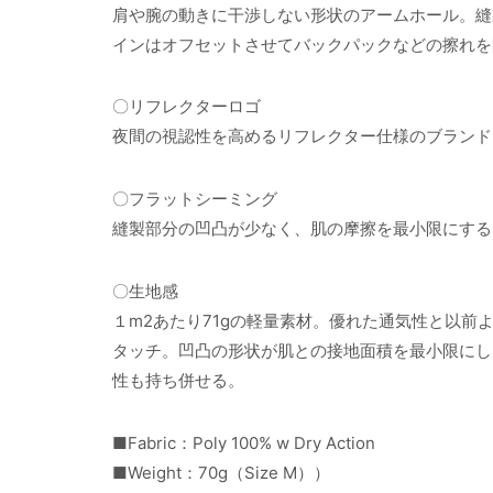
肩や腕の動きに干渉しない形状のアームホール。縫
インはオフセットさせてバックパックなどの擦れを
〇リフレクターロゴ
夜間の視認性を高めるリフレクター仕様のブランド
〇フラットシーミング
縫製部分の凹凸が少なく、肌の摩擦を最小限にする
〇生地感
１m2あたり71gの軽量素材。優れた通気性と以
タッチ。凹凸の形状が肌との接地面積を最小限にし
性も持ち併せる。
■Fabric：Poly 100% w Dry Action
■Weight：70g（Size M））