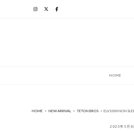
コ
ン
テ
ン
ツ
へ
ス
キ
ッ
HOME
プ
HOME
>
NEW ARRIVAL
>
TETON BROS
>
ELV1000 NON S
2023年5月