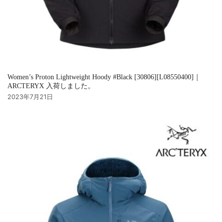
Women’s Proton Lightweight Hoody #Black [30806][L08550400]｜
ARCTERYX 入荷しました。
2023年7月21日