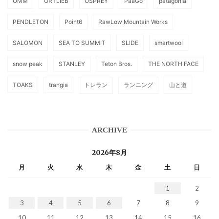
OMM
ORTLIEB
OSPREY
PaaGo
patagonia
PENDLETON
Point6
RawLow Mountain Works
SALOMON
SEA TO SUMMIT
SLIDE
smartwool
snow peak
STANLEY
Teton Bros.
THE NORTH FACE
TOAKS
trangia
トレラン
ランニング
山と道
ARCHIVE
2026年8月
月
火
水
木
金
土
日
1
2
3
4
5
6
7
8
9
10
11
12
13
14
15
16