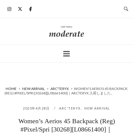
コ
ン
テ
ン
ホ
ツ
ー
へ
ム
ス
キ
ッ
プ
HOME
>
NEW ARRIVAL
>
ARC'TERYX
>
WOMEN’S AERIOS 45 BACKPACK
(REG) #PIXEL/SPRI [30268][L08661400]｜ARCTERYX 入荷しました。
2023年4月28日
ARC'TERYX
、
NEW ARRIVAL
Women’s Aerios 45 Backpack (Reg)
#Pixel/Spri [30268][L08661400]｜