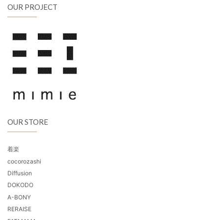
OUR PROJECT
OUR STORE
着楽
cocorozashi
Diffusion
DOKODO
A-BONY
RERAISE