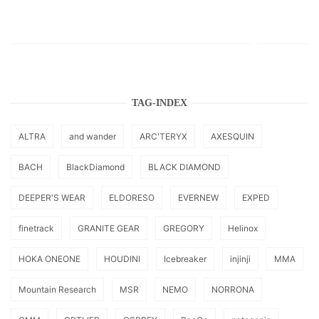
TAG-INDEX
ALTRA
and wander
ARC'TERYX
AXESQUIN
BACH
BlackDiamond
BLACK DIAMOND
DEEPER'S WEAR
ELDORESO
EVERNEW
EXPED
finetrack
GRANITE GEAR
GREGORY
Helinox
HOKA ONEONE
HOUDINI
Icebreaker
injinji
MMA
Mountain Research
MSR
NEMO
NORRONA