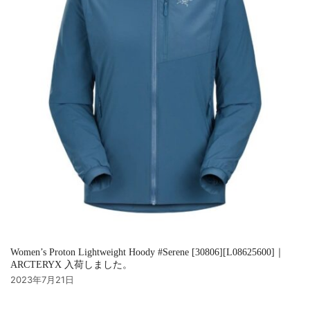
Women’s Proton Lightweight Hoody #Serene [30806][L08625600]｜
ARCTERYX 入荷しました。
2023年7月21日