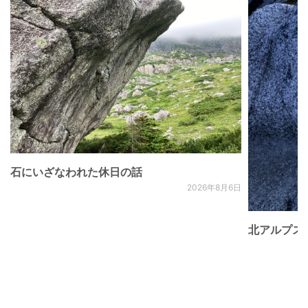
石にいざなわれた休日の話
2026年8月6日
北アルプス