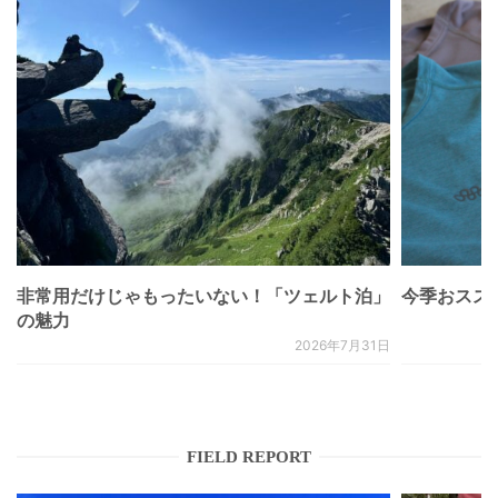
非常用だけじゃもったいない！「ツェルト泊」
今季おススメベ
の魅力
2026年7月31日
FIELD REPORT