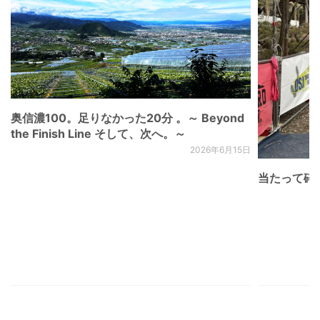
奥信濃100。足りなかった20分 。～ Beyond
the Finish Line そして、次へ。～
2026年6月15日
当たって砕け