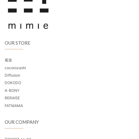
OUR STORE
着楽
cocorozashi
Diffusion
DOKODO
A-BONY
RERAISE
FATMAMA
OUR COMPANY