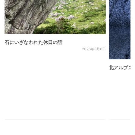
石にいざなわれた休日の話
2026年8月6日
北アルプス