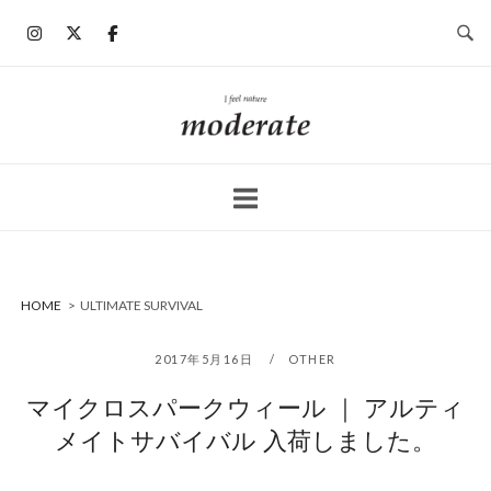
コ
ン
テ
ン
ホ
ツ
ー
へ
ム
ス
キ
ッ
プ
HOME
>
ULTIMATE SURVIVAL
2017年5月16日
OTHER
マイクロスパークウィール ｜ アルティ
メイトサバイバル 入荷しました。