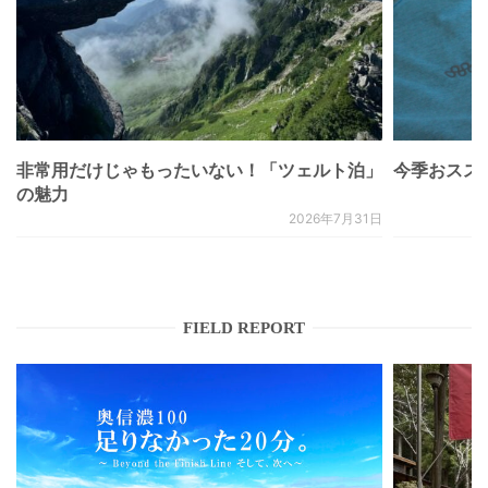
非常用だけじゃもったいない！「ツェルト泊」
今季おススメベ
の魅力
2026年7月31日
FIELD REPORT