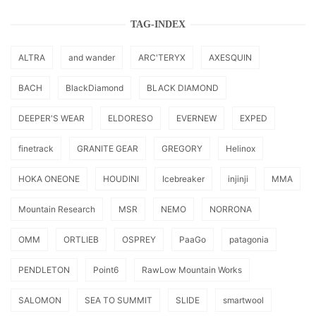
TAG-INDEX
ALTRA
and wander
ARC'TERYX
AXESQUIN
BACH
BlackDiamond
BLACK DIAMOND
DEEPER'S WEAR
ELDORESO
EVERNEW
EXPED
finetrack
GRANITE GEAR
GREGORY
Helinox
HOKA ONEONE
HOUDINI
Icebreaker
injinji
MMA
Mountain Research
MSR
NEMO
NORRONA
OMM
ORTLIEB
OSPREY
PaaGo
patagonia
PENDLETON
Point6
RawLow Mountain Works
SALOMON
SEA TO SUMMIT
SLIDE
smartwool