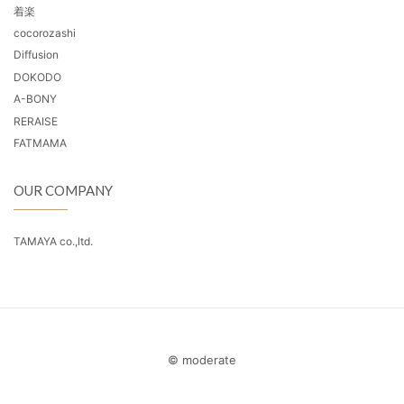
着楽
cocorozashi
Diffusion
DOKODO
A-BONY
RERAISE
FATMAMA
OUR COMPANY
TAMAYA co.,ltd.
© moderate