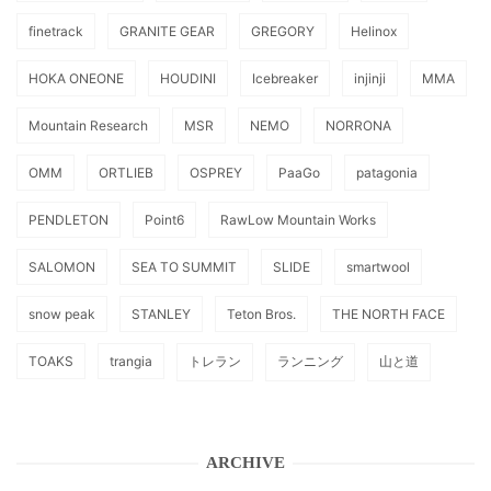
finetrack
GRANITE GEAR
GREGORY
Helinox
HOKA ONEONE
HOUDINI
Icebreaker
injinji
MMA
Mountain Research
MSR
NEMO
NORRONA
OMM
ORTLIEB
OSPREY
PaaGo
patagonia
PENDLETON
Point6
RawLow Mountain Works
SALOMON
SEA TO SUMMIT
SLIDE
smartwool
snow peak
STANLEY
Teton Bros.
THE NORTH FACE
TOAKS
trangia
トレラン
ランニング
山と道
ARCHIVE