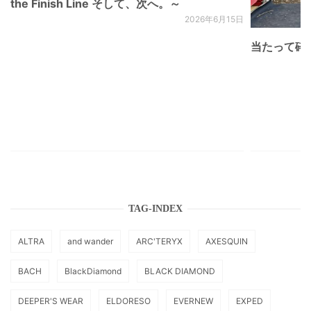
the Finish Line そして、次へ。～
2026年6月15日
当たって砕け
TAG-INDEX
ALTRA
and wander
ARC'TERYX
AXESQUIN
BACH
BlackDiamond
BLACK DIAMOND
DEEPER'S WEAR
ELDORESO
EVERNEW
EXPED