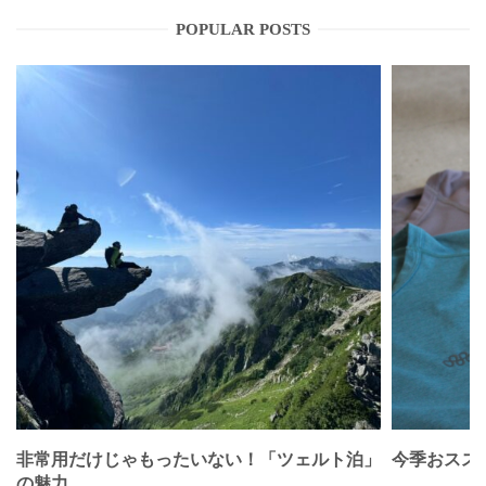
POPULAR POSTS
非常用だけじゃもったいない！「ツェルト泊」
今季おススメベ
の魅力