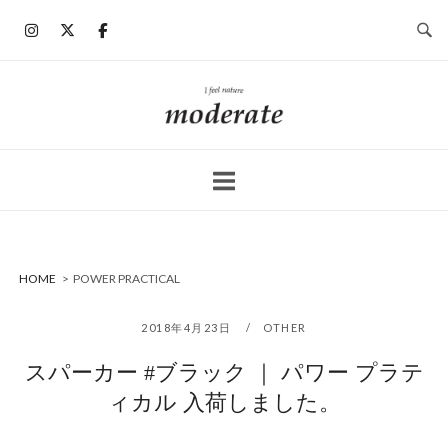
コ
ン
テ
ン
ホ
ツ
ー
へ
ム
ス
キ
ッ
プ
HOME
>
POWER PRACTICAL
2018年4月23日
OTHER
スパーカー #ブラック ｜ パワー プラテ
ィカル 入荷しました。