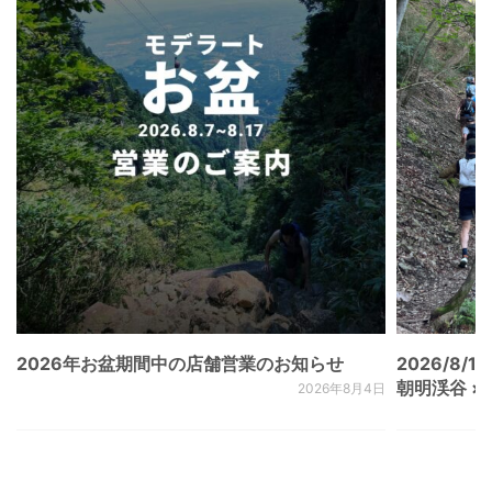
2026年お盆期間中の店舗営業のお知らせ
2026/8/15
朝明渓谷 × N
2026年8月4日