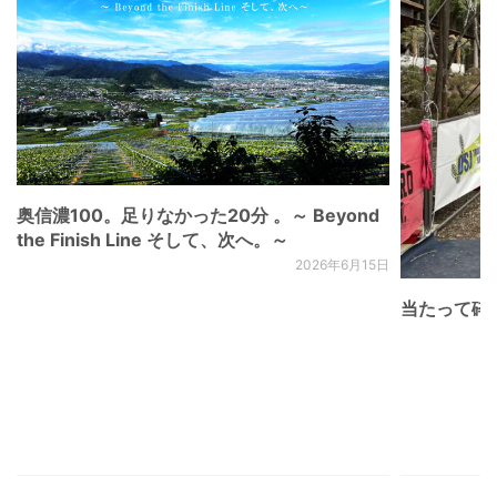
奥信濃100。足りなかった20分 。～ Beyond
the Finish Line そして、次へ。～
2026年6月15日
当たって砕け