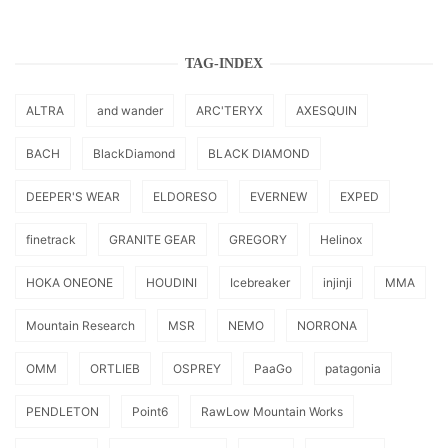
TAG-INDEX
ALTRA
and wander
ARC'TERYX
AXESQUIN
BACH
BlackDiamond
BLACK DIAMOND
DEEPER'S WEAR
ELDORESO
EVERNEW
EXPED
finetrack
GRANITE GEAR
GREGORY
Helinox
HOKA ONEONE
HOUDINI
Icebreaker
injinji
MMA
Mountain Research
MSR
NEMO
NORRONA
OMM
ORTLIEB
OSPREY
PaaGo
patagonia
PENDLETON
Point6
RawLow Mountain Works