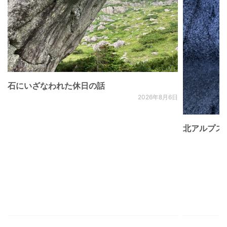
石にいざなわれた休日の話
2026年8月6日
北アルプス