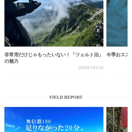
非常用だけじゃもったいない！「ツェルト泊」
今季おススメベ
の魅力
2026年7月31日
FIELD REPORT