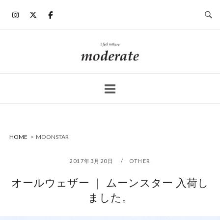
コ
ン
テ
ン
ホ
ツ
ー
へ
ム
ス
キ
ッ
プ
HOME
>
MOONSTAR
2017年3月20日
OTHER
オールウェザー ｜ ムーンスター 入荷し
ました。