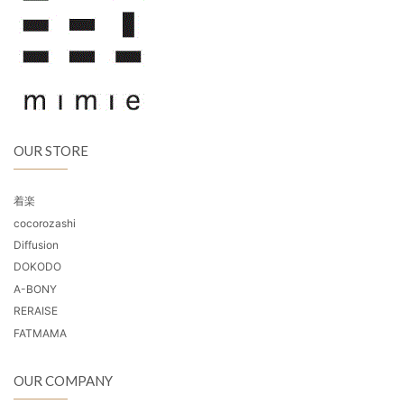
OUR STORE
着楽
cocorozashi
Diffusion
DOKODO
A-BONY
RERAISE
FATMAMA
OUR COMPANY