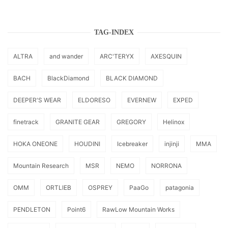
TAG-INDEX
ALTRA
and wander
ARC'TERYX
AXESQUIN
BACH
BlackDiamond
BLACK DIAMOND
DEEPER'S WEAR
ELDORESO
EVERNEW
EXPED
finetrack
GRANITE GEAR
GREGORY
Helinox
HOKA ONEONE
HOUDINI
Icebreaker
injinji
MMA
Mountain Research
MSR
NEMO
NORRONA
OMM
ORTLIEB
OSPREY
PaaGo
patagonia
PENDLETON
Point6
RawLow Mountain Works