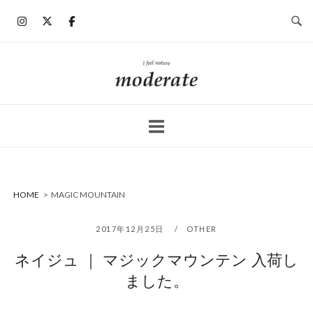
コ
ン
テ
ン
ホ
ツ
ー
へ
ム
ス
キ
ッ
プ
HOME
>
MAGIC MOUNTAIN
2017年12月25日
OTHER
ネイジュ ｜ マジックマウンテン 入荷し
ました。