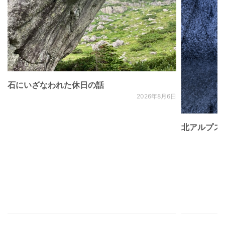
石にいざなわれた休日の話
2026年8月6日
北アルプス