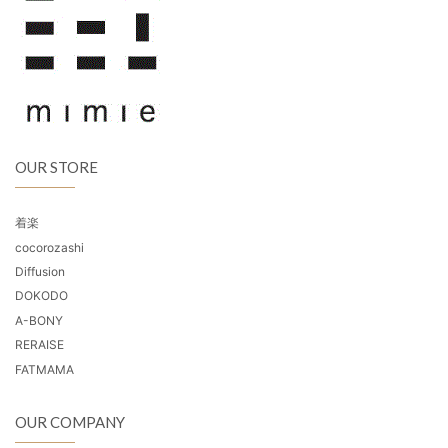
OUR STORE
着楽
cocorozashi
Diffusion
DOKODO
A-BONY
RERAISE
FATMAMA
OUR COMPANY