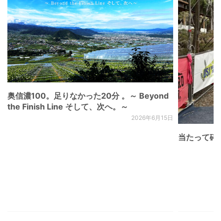
奥信濃100。足りなかった20分 。～ Beyond
the Finish Line そして、次へ。～
2026年6月15日
当たって砕け