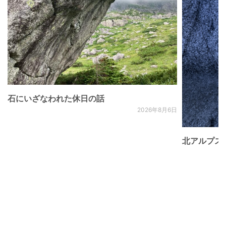
石にいざなわれた休日の話
2026年8月6日
北アルプス