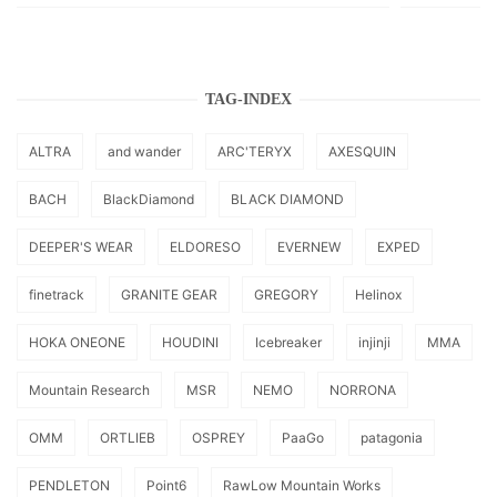
TAG-INDEX
ALTRA
and wander
ARC'TERYX
AXESQUIN
BACH
BlackDiamond
BLACK DIAMOND
DEEPER'S WEAR
ELDORESO
EVERNEW
EXPED
finetrack
GRANITE GEAR
GREGORY
Helinox
HOKA ONEONE
HOUDINI
Icebreaker
injinji
MMA
Mountain Research
MSR
NEMO
NORRONA
OMM
ORTLIEB
OSPREY
PaaGo
patagonia
PENDLETON
Point6
RawLow Mountain Works