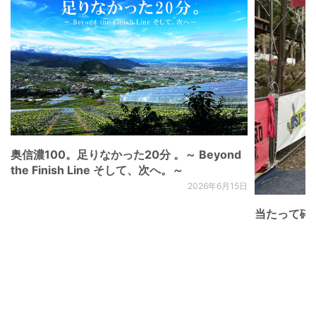
奥信濃100。足りなかった20分 。～ Beyond
the Finish Line そして、次へ。～
2026年6月15日
当たって砕け