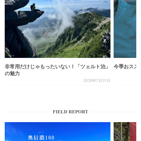
非常用だけじゃもったいない！「ツェルト泊」
今季おススメベ
の魅力
2026年7月31日
FIELD REPORT