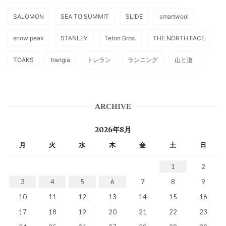
SALOMON
SEA TO SUMMIT
SLIDE
smartwool
snow peak
STANLEY
Teton Bros.
THE NORTH FACE
TOAKS
trangia
トレラン
ランニング
山と道
ARCHIVE
2026年8月
月
火
水
木
金
土
日
1
2
3
4
5
6
7
8
9
10
11
12
13
14
15
16
17
18
19
20
21
22
23