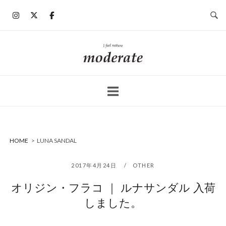
コ
ン
テ
ン
ホ
ツ
ー
へ
ム
ス
キ
ッ
プ
HOME
>
LUNA SANDAL
2017年4月24日
OTHER
オリジン・フラコ ｜ ルナサンダル 入荷
しました。