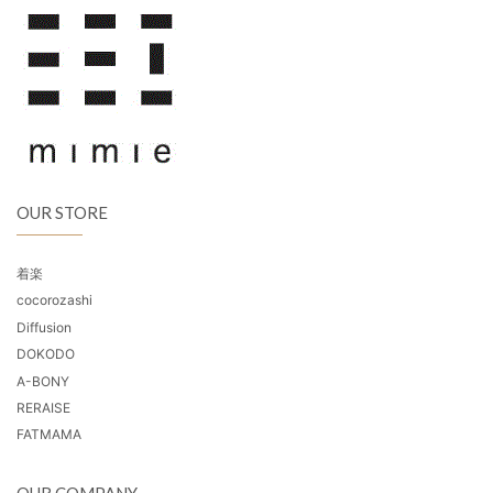
OUR STORE
着楽
cocorozashi
Diffusion
DOKODO
A-BONY
RERAISE
FATMAMA
OUR COMPANY