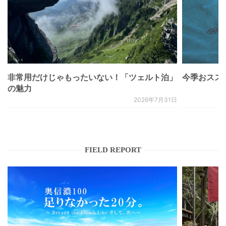
非常用だけじゃもったいない！「ツェルト泊」
今季おススメベ
の魅力
2026年7月31日
FIELD REPORT