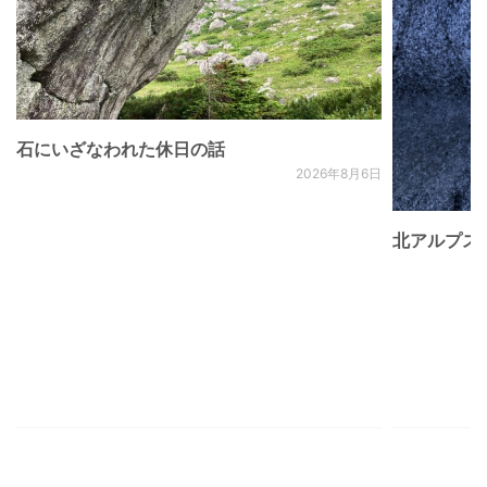
石にいざなわれた休日の話
2026年8月6日
北アルプス