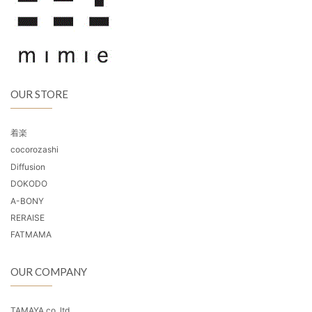
OUR STORE
着楽
cocorozashi
Diffusion
DOKODO
A-BONY
RERAISE
FATMAMA
OUR COMPANY
TAMAYA co.,ltd.