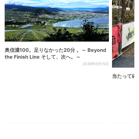
奥信濃100。足りなかった20分 。～ Beyond
the Finish Line そして、次へ。～
2026年6月15日
当たって砕け