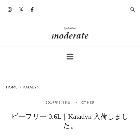
コ
ン
テ
ン
ホ
ツ
ー
へ
ム
ス
キ
ッ
プ
HOME
>
KATADYN
2019年8月8日
OTHER
ビーフリー 0.6L｜Katadyn 入荷しまし
た。