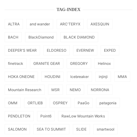
TAG-INDEX
ALTRA
and wander
ARC'TERYX
AXESQUIN
BACH
BlackDiamond
BLACK DIAMOND
DEEPER'S WEAR
ELDORESO
EVERNEW
EXPED
finetrack
GRANITE GEAR
GREGORY
Helinox
HOKA ONEONE
HOUDINI
Icebreaker
injinji
MMA
Mountain Research
MSR
NEMO
NORRONA
OMM
ORTLIEB
OSPREY
PaaGo
patagonia
PENDLETON
Point6
RawLow Mountain Works
SALOMON
SEA TO SUMMIT
SLIDE
smartwool