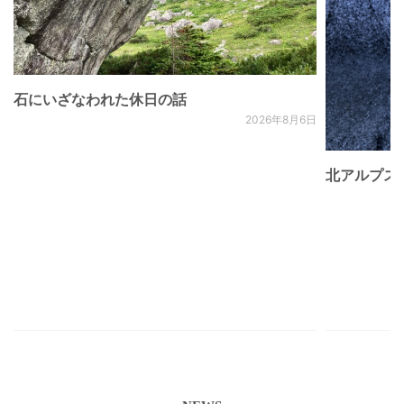
石にいざなわれた休日の話
2026年8月6日
北アルプス