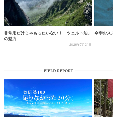
非常用だけじゃもったいない！「ツェルト泊」
今季おススメベ
の魅力
2026年7月31日
FIELD REPORT