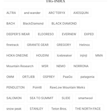
TAG-INDEX
ALTRA
and wander
ARC'TERYX
AXESQUIN
BACH
BlackDiamond
BLACK DIAMOND
DEEPER'S WEAR
ELDORESO
EVERNEW
EXPED
finetrack
GRANITE GEAR
GREGORY
Helinox
HOKA ONEONE
HOUDINI
Icebreaker
injinji
MMA
Mountain Research
MSR
NEMO
NORRONA
OMM
ORTLIEB
OSPREY
PaaGo
patagonia
PENDLETON
Point6
RawLow Mountain Works
SALOMON
SEA TO SUMMIT
SLIDE
smartwool
snow peak
STANLEY
Teton Bros.
THE NORTH FACE