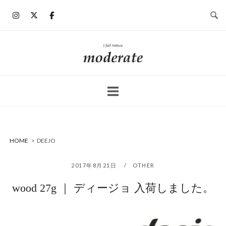
コ
ン
テ
ン
ホ
ツ
ー
へ
ム
ス
キ
ッ
プ
HOME
>
DEEJO
2017年8月21日
OTHER
wood 27g ｜ ディージョ 入荷しました。