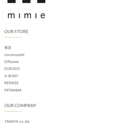
OUR STORE
着楽
cocorozashi
Diffusion
DOKODO
A-BONY
RERAISE
FATMAMA
OUR COMPANY
TAMAYA co.,ltd.