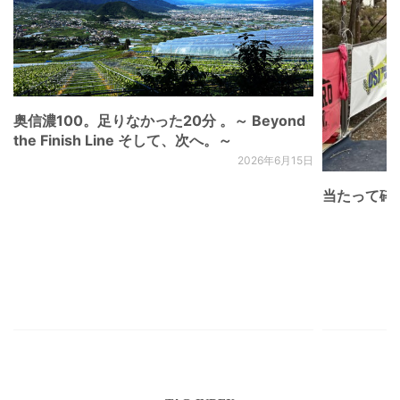
奥信濃100。足りなかった20分 。～ Beyond
the Finish Line そして、次へ。～
2026年6月15日
当たって砕け