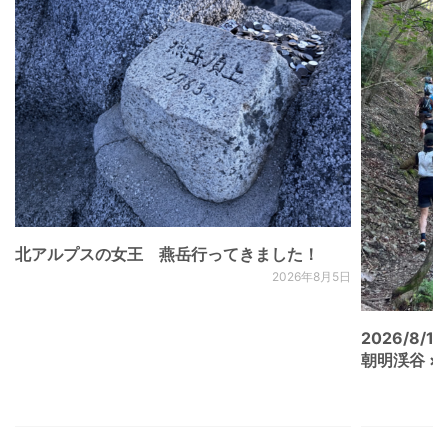
北アルプスの女王 燕岳行ってきました！
2026年8月5日
2026/8/15
朝明渓谷 × N