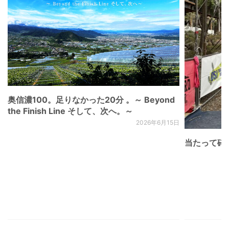
奥信濃100。足りなかった20分 。～ Beyond
the Finish Line そして、次へ。～
2026年6月15日
当たって砕け