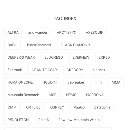
TAG-INDEX
ALTRA
and wander
ARC'TERYX
AXESQUIN
BACH
BlackDiamond
BLACK DIAMOND
DEEPER'S WEAR
ELDORESO
EVERNEW
EXPED
finetrack
GRANITE GEAR
GREGORY
Helinox
HOKA ONEONE
HOUDINI
Icebreaker
injinji
MMA
Mountain Research
MSR
NEMO
NORRONA
OMM
ORTLIEB
OSPREY
PaaGo
patagonia
PENDLETON
Point6
RawLow Mountain Works