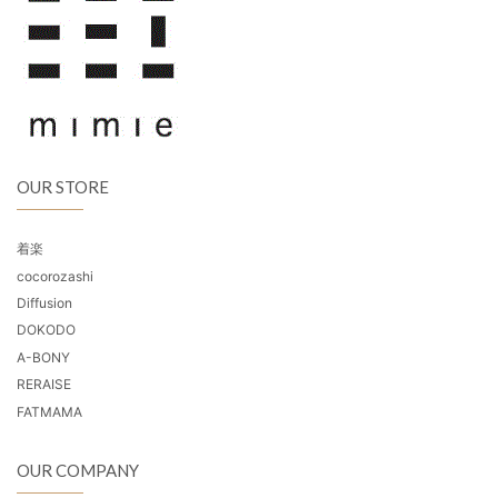
OUR STORE
着楽
cocorozashi
Diffusion
DOKODO
A-BONY
RERAISE
FATMAMA
OUR COMPANY