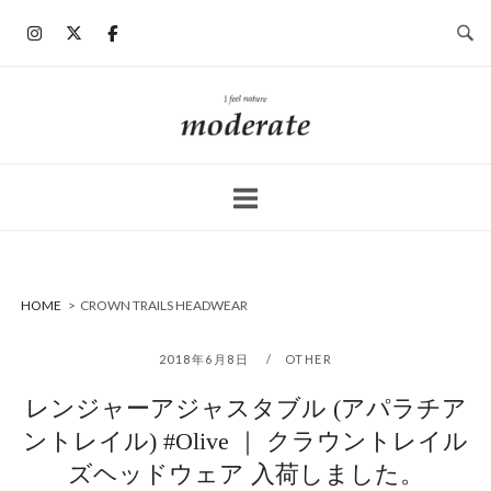
コ
ン
テ
ン
ホ
ツ
ー
へ
ム
ス
キ
ッ
プ
HOME
>
CROWN TRAILS HEADWEAR
2018年6月8日
OTHER
レンジャーアジャスタブル (アパラチア
ントレイル) #Olive ｜ クラウントレイル
ズヘッドウェア 入荷しました。