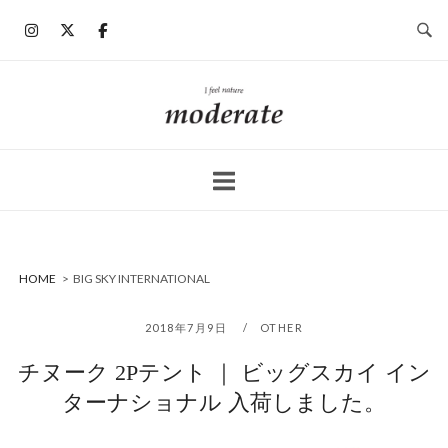
コ
ン
テ
ン
ホ
ツ
ー
へ
ム
ス
キ
ッ
プ
HOME
>
BIG SKY INTERNATIONAL
2018年7月9日
OTHER
チヌーク 2Pテント ｜ ビッグスカイ イン
ターナショナル 入荷しました。