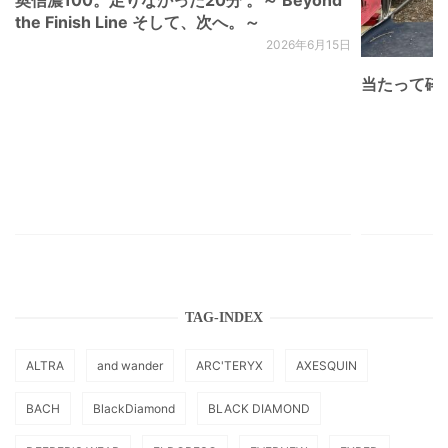
奥信濃100。足りなかった20分 。～ Beyond
the Finish Line そして、次へ。～
2026年6月15日
当たって砕け
TAG-INDEX
ALTRA
and wander
ARC'TERYX
AXESQUIN
BACH
BlackDiamond
BLACK DIAMOND