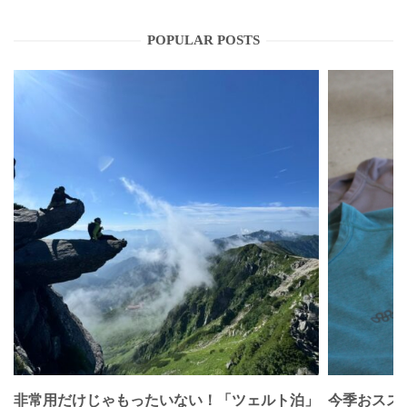
POPULAR POSTS
非常用だけじゃもったいない！「ツェルト泊」
今季おススメベ