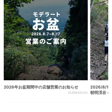
2026年お盆期間中の店舗営業のお知らせ
2026/8/15
朝明渓谷 × N
2026年8月4日