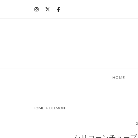
コ
ン
テ
ン
ツ
へ
ス
キ
ッ
HOME
プ
HOME
>
BELMONT
シリコーンチューブ #