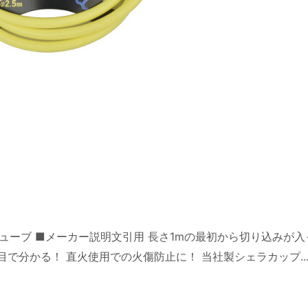
ンチューブ ■メーカー説明文引用 長さ1mの最初から切り込みが
で分かる！ 直火使用での火傷防止に！ 当社製シェラカップ..