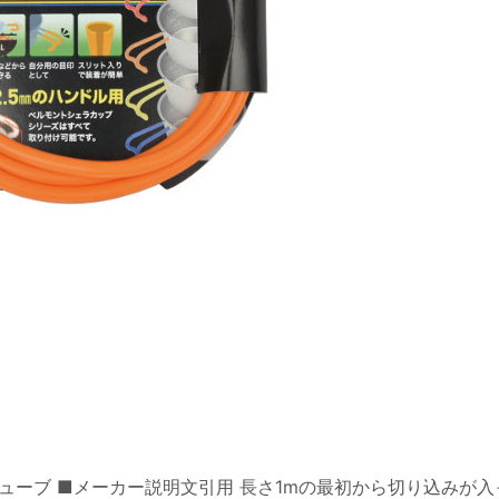
ンチューブ ■メーカー説明文引用 長さ1mの最初から切り込みが