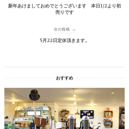
稿
新年あけましておめでとうございます 本日1/2より初
売りです
ナ
ビ
次の投稿
→
ゲ
5月22日定休頂きます。
ー
シ
ョ
おすすめ
ン