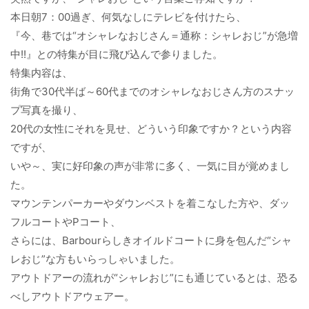
本日朝7：00過ぎ、何気なしにテレビを付けたら、
『今、巷では“オシャレなおじさん＝通称：シャレおじ”が急増
中!!』との特集が目に飛び込んで参りました。
特集内容は、
街角で30代半ば～60代までのオシャレなおじさん方のスナッ
プ写真を撮り、
20代の女性にそれを見せ、どういう印象ですか？という内容
ですが、
いや～、実に好印象の声が非常に多く、一気に目が覚めまし
た。
マウンテンパーカーやダウンベストを着こなした方や、ダッ
フルコートやPコート、
さらには、Barbourらしきオイルドコートに身を包んだ“シャ
レおじ”な方もいらっしゃいました。
アウトドアーの流れが“シャレおじ”にも通じているとは、恐る
べしアウトドアウェアー。