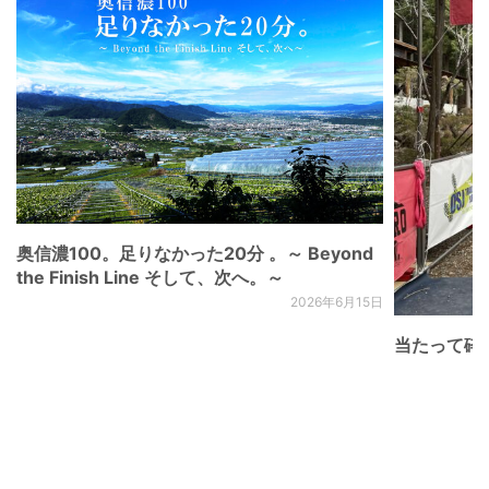
奥信濃100。足りなかった20分 。～ Beyond
the Finish Line そして、次へ。～
2026年6月15日
当たって砕け