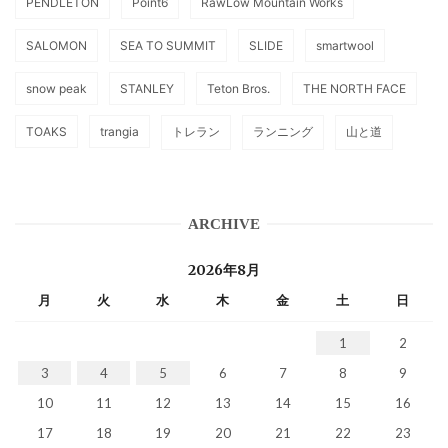
PENDLETON
Point6
RawLow Mountain Works
SALOMON
SEA TO SUMMIT
SLIDE
smartwool
snow peak
STANLEY
Teton Bros.
THE NORTH FACE
TOAKS
trangia
トレラン
ランニング
山と道
ARCHIVE
2026年8月
月
火
水
木
金
土
日
1
2
3
4
5
6
7
8
9
10
11
12
13
14
15
16
17
18
19
20
21
22
23