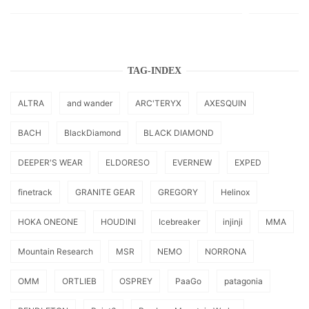
TAG-INDEX
ALTRA
and wander
ARC'TERYX
AXESQUIN
BACH
BlackDiamond
BLACK DIAMOND
DEEPER'S WEAR
ELDORESO
EVERNEW
EXPED
finetrack
GRANITE GEAR
GREGORY
Helinox
HOKA ONEONE
HOUDINI
Icebreaker
injinji
MMA
Mountain Research
MSR
NEMO
NORRONA
OMM
ORTLIEB
OSPREY
PaaGo
patagonia