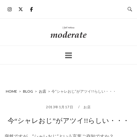
コ
ン
テ
ン
ホ
ツ
ー
へ
ム
ス
キ
ッ
プ
HOME
>
BLOG
>
お店
>
今“シャレおじ”がアツイ!!らしい・・・
2013年1月17日
お店
今“シャレおじ”がアツイ!!らしい・・・
突然ですが、“シャレおじ”という言葉ご存知ですか？