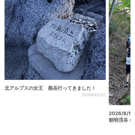
北アルプスの女王 燕岳行ってきました！
2026年8月5日
2026/8/15
朝明渓谷 × N