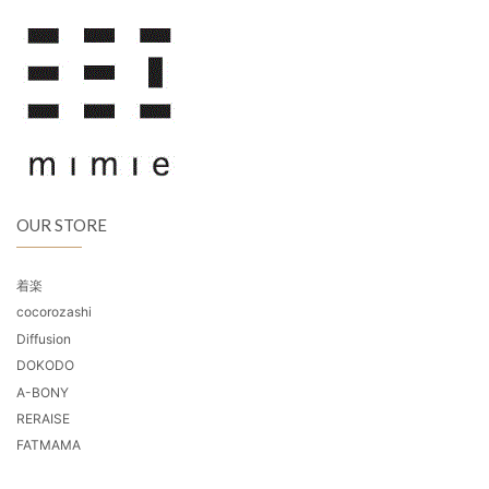
OUR STORE
着楽
cocorozashi
Diffusion
DOKODO
A-BONY
RERAISE
FATMAMA