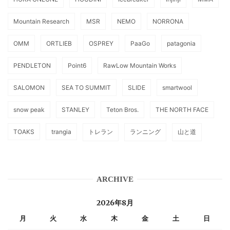
Mountain Research
MSR
NEMO
NORRONA
OMM
ORTLIEB
OSPREY
PaaGo
patagonia
PENDLETON
Point6
RawLow Mountain Works
SALOMON
SEA TO SUMMIT
SLIDE
smartwool
snow peak
STANLEY
Teton Bros.
THE NORTH FACE
TOAKS
trangia
トレラン
ランニング
山と道
ARCHIVE
2026年8月
月
火
水
木
金
土
日