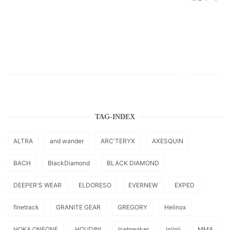
TAG-INDEX
ALTRA
and wander
ARC'TERYX
AXESQUIN
BACH
BlackDiamond
BLACK DIAMOND
DEEPER'S WEAR
ELDORESO
EVERNEW
EXPED
finetrack
GRANITE GEAR
GREGORY
Helinox
HOKA ONEONE
HOUDINI
Icebreaker
injinji
MMA