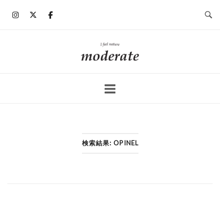
コ
ン
テ
ン
ホ
ツ
ー
へ
ム
ス
キ
ッ
プ
検索結果: OPINEL