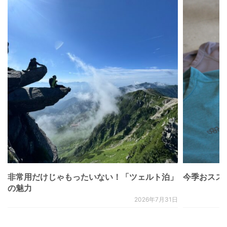
非常用だけじゃもったいない！「ツェルト泊」
今季おススメベ
の魅力
2026年7月31日