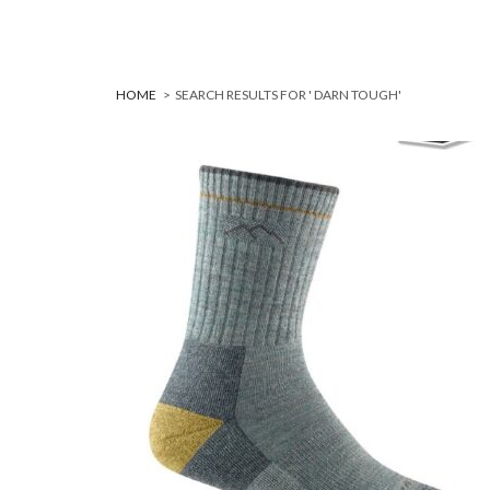
HOME
>
SEARCH RESULTS FOR ' DARN TOUGH'