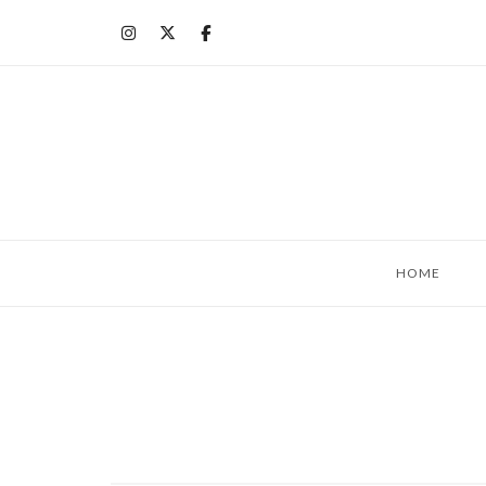
コ
ン
テ
ン
ツ
へ
ス
キ
ッ
HOME
プ