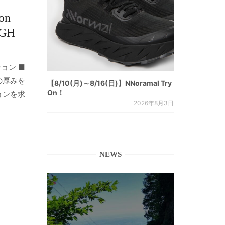
on
UGH
ョン ■
の厚みを
【8/10(月)～8/16(日)】NNoramal Try
On！
ョンを求
2026年8月3日
NEWS