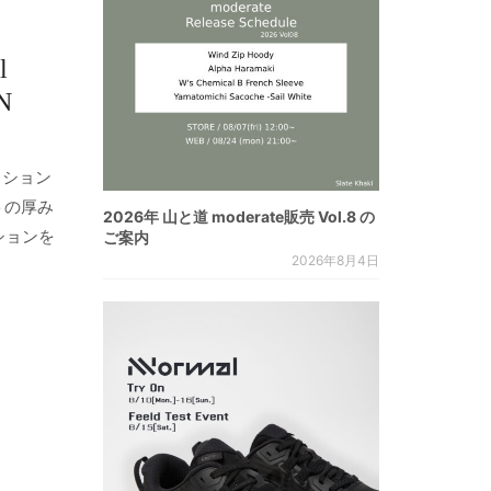
l
N
ッション
トの厚み
2026年 山と道 moderate販売 Vol.8 の
ションを
ご案内
2026年8月4日